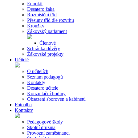
Edookit
Desatero žáka
Rozmístění tříd
Přesuny tříd dle rozvrhu
Kroužky
Žákovský parlament
Členové
Schránka důvěry
Žákovské projekty
Učitelé
O učitelích
Seznam pedagogů
Kontakty
Desatero učitele
Konzultační hodiny
Obsazení sboroven a kabinetů
Fotoalba
Kontakty
Pedagogové školy
Školní družina
Provozní zaměstnanci