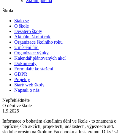
Školní jídelna
Škola
Stalo se
O škole
Desatero školy
Aktuální školní rok
Organizace školního roku
Umístění tříd
Organizace výuky
Kalendář plánovaných akcí
Dokumenty
Formuláře ke stažení
GDPR
Projekty
Starý web školy
Napsali o nás
Nepřehlédněte
O dění ve škole
1.9.2025
Informace o bohatém aktuálním dění ve škole - to znamená o
nejrůznějších akcích, projektech, událostech, výjezdech atd. -
sledujte prosím na školním Facebooku a Instagramu. Díky! :-)