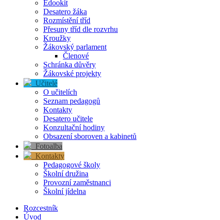
Edookit
Desatero žáka
Rozmístění tříd
Přesuny tříd dle rozvrhu
Kroužky
Žákovský parlament
Členové
Schránka důvěry
Žákovské projekty
Učitelé
O učitelích
Seznam pedagogů
Kontakty
Desatero učitele
Konzultační hodiny
Obsazení sboroven a kabinetů
Fotoalba
Kontakty
Pedagogové školy
Školní družina
Provozní zaměstnanci
Školní jídelna
Rozcestník
Úvod