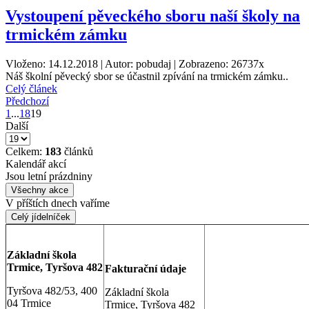
Vystoupení pěveckého sboru naší školy na
trmickém zámku
Vloženo: 14.12.2018 | Autor: pobudaj | Zobrazeno: 26737x
Náš školní pěvecký sbor se účastnil zpívání na trmickém zámku..
Celý článek
Předchozí
1
...
18
19
Další
Celkem:
183
článků
Kalendář akcí
Jsou letní prázdniny
Všechny akce
V příštích dnech vaříme
Celý jídelníček
Základní škola
Trmice, Tyršova 482
Fakturační údaje
Tyršova 482/53, 400
Základní škola
04 Trmice
Trmice, Tyršova 482