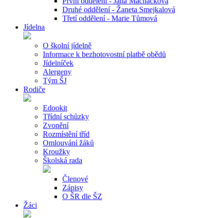
První oddělení - Jana Macháčková
Druhé oddělení - Žaneta Smejkalová
Třetí oddělení - Marie Tůmová
Jídelna
O školní jídelně
Informace k bezhotovostní platbě obědů
Jídelníček
Alergeny
Tým ŠJ
Rodiče
Edookit
Třídní schůzky
Zvonění
Rozmístění tříd
Omlouvání žáků
Kroužky
Školská rada
Členové
Zápisy
O ŠR dle ŠZ
Žáci