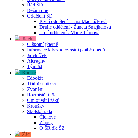
Řád ŠD
Režim dne
Oddělení ŠD
První oddělení - Jana Macháčková
Druhé oddělení - Žaneta Smejkalová
Třetí oddělení - Marie Tůmová
Jídelna
O školní jídelně
Informace k bezhotovostní platbě obědů
Jídelníček
Alergeny
Tým ŠJ
Rodiče
Edookit
Třídní schůzky
Zvonění
Rozmístění tříd
Omlouvání žáků
Kroužky
Školská rada
Členové
Zápisy
O ŠR dle ŠZ
Žáci