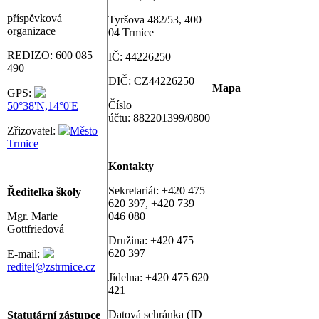
příspěvková
Tyršova 482/53, 400
organizace
04 Trmice
REDIZO: 600 085
IČ: 44226250
490
DIČ: CZ44226250
Map
a
GPS:
Číslo
50°38'N,14°0'E
účtu: 882201399/0800
Zřizovatel:
Město
Trmice
Kontakty
Sekretariát: +420 475
Ř
editelka školy
620 397, +420 739
Mgr. Marie
046 080
Gottfriedová
Družina: +420 475
620 397
E-mail:
reditel@zstrmice.cz
Jídelna: +420 475 620
421
Datová schránka (ID
Statutární zástupce