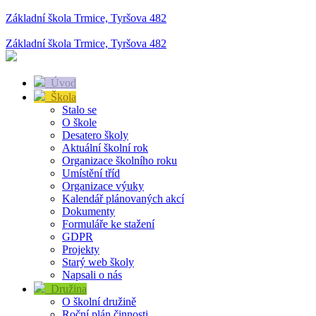
Základní škola Trmice, Tyršova 482
Základní škola Trmice, Tyršova 482
Úvod
Škola
Stalo se
O škole
Desatero školy
Aktuální školní rok
Organizace školního roku
Umístění tříd
Organizace výuky
Kalendář plánovaných akcí
Dokumenty
Formuláře ke stažení
GDPR
Projekty
Starý web školy
Napsali o nás
Družina
O školní družině
Roční plán činnosti