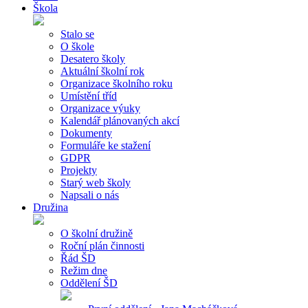
Škola
Stalo se
O škole
Desatero školy
Aktuální školní rok
Organizace školního roku
Umístění tříd
Organizace výuky
Kalendář plánovaných akcí
Dokumenty
Formuláře ke stažení
GDPR
Projekty
Starý web školy
Napsali o nás
Družina
O školní družině
Roční plán činnosti
Řád ŠD
Režim dne
Oddělení ŠD