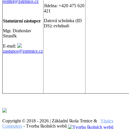
reditel@zstrmice.cz
Jídelna: +420 475 620
421
Datová schránka (ID
Statutární zástupce
DS): evhdna6
Mgr. Drahoslav
Straněk
E-mail:
zastupce@zstrmice.cz
Copyright © 2018 - 2026 | Základní škola Trmice &
Vitalex
Computers
- Tvorba školních webů