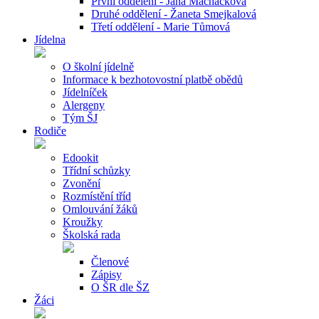
První oddělení - Jana Macháčková
Druhé oddělení - Žaneta Smejkalová
Třetí oddělení - Marie Tůmová
Jídelna
O školní jídelně
Informace k bezhotovostní platbě obědů
Jídelníček
Alergeny
Tým ŠJ
Rodiče
Edookit
Třídní schůzky
Zvonění
Rozmístění tříd
Omlouvání žáků
Kroužky
Školská rada
Členové
Zápisy
O ŠR dle ŠZ
Žáci