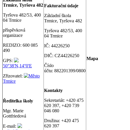
Trmice, Tyršova 482
Fakturační údaje
Tyršova 482/53, 400
Základní škola
04 Trmice
Trmice, Tyršova 482
příspěvková
Tyršova 482/53, 400
organizace
04 Trmice
REDIZO: 600 085
IČ: 44226250
490
DIČ: CZ44226250
Map
a
GPS:
Číslo
50°38'N,14°0'E
účtu: 882201399/0800
Zřizovatel:
Město
Trmice
Kontakty
Sekretariát: +420 475
Ř
editelka školy
620 397, +420 739
Mgr. Marie
046 080
Gottfriedová
Družina: +420 475
620 397
E-mail: