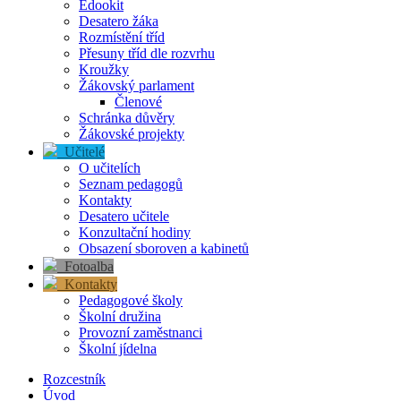
Edookit
Desatero žáka
Rozmístění tříd
Přesuny tříd dle rozvrhu
Kroužky
Žákovský parlament
Členové
Schránka důvěry
Žákovské projekty
Učitelé
O učitelích
Seznam pedagogů
Kontakty
Desatero učitele
Konzultační hodiny
Obsazení sboroven a kabinetů
Fotoalba
Kontakty
Pedagogové školy
Školní družina
Provozní zaměstnanci
Školní jídelna
Rozcestník
Úvod