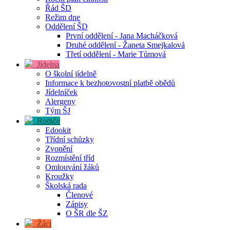
Řád ŠD
Režim dne
Oddělení ŠD
První oddělení - Jana Macháčková
Druhé oddělení - Žaneta Smejkalová
Třetí oddělení - Marie Tůmová
Jídelna
O školní jídelně
Informace k bezhotovostní platbě obědů
Jídelníček
Alergeny
Tým ŠJ
Rodiče
Edookit
Třídní schůzky
Zvonění
Rozmístění tříd
Omlouvání žáků
Kroužky
Školská rada
Členové
Zápisy
O ŠR dle ŠZ
Žáci