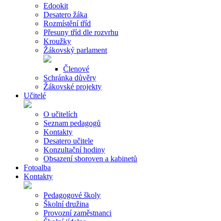
Edookit
Desatero žáka
Rozmístění tříd
Přesuny tříd dle rozvrhu
Kroužky
Žákovský parlament
Členové
Schránka důvěry
Žákovské projekty
Učitelé
O učitelích
Seznam pedagogů
Kontakty
Desatero učitele
Konzultační hodiny
Obsazení sboroven a kabinetů
Fotoalba
Kontakty
Pedagogové školy
Školní družina
Provozní zaměstnanci