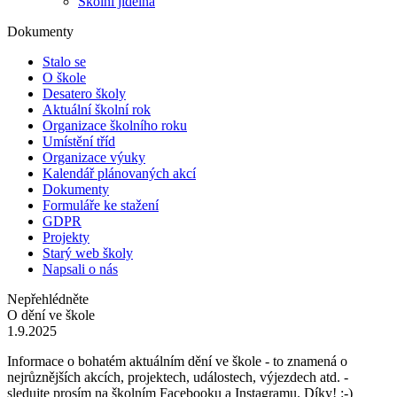
Školní jídelna
Dokumenty
Stalo se
O škole
Desatero školy
Aktuální školní rok
Organizace školního roku
Umístění tříd
Organizace výuky
Kalendář plánovaných akcí
Dokumenty
Formuláře ke stažení
GDPR
Projekty
Starý web školy
Napsali o nás
Nepřehlédněte
O dění ve škole
1.9.2025
Informace o bohatém aktuálním dění ve škole - to znamená o
nejrůznějších akcích, projektech, událostech, výjezdech atd. -
sledujte prosím na školním Facebooku a Instagramu. Díky! :-)