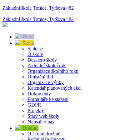
Základní škola Trmice, Tyršova 482
Základní škola Trmice, Tyršova 482
Úvod
Škola
Stalo se
O škole
Desatero školy
Aktuální školní rok
Organizace školního roku
Umístění tříd
Organizace výuky
Kalendář plánovaných akcí
Dokumenty
Formuláře ke stažení
GDPR
Projekty
Starý web školy
Napsali o nás
Družina
O školní družině
Roční plán činnosti