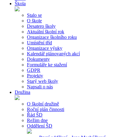
Škola
Stalo se
O škole
Desatero školy
Aktuální školní rok
Organizace školního roku
Umístění tříd
Organizace výuky
Kalendář plánovaných akcí
Dokumenty
Formuláře ke stažení
GDPR
Projekty
Starý web školy
Napsali o nás
Družina
O školní družině
Roční plán činnosti
Řád ŠD
Režim dne
Oddělení ŠD