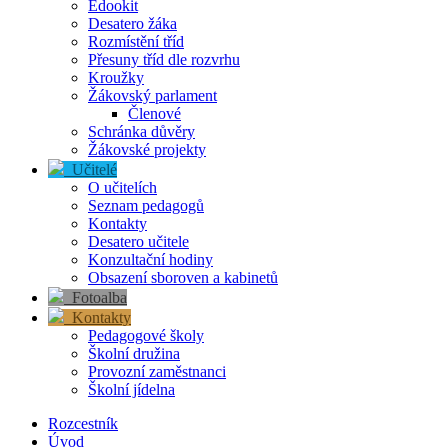
Edookit
Desatero žáka
Rozmístění tříd
Přesuny tříd dle rozvrhu
Kroužky
Žákovský parlament
Členové
Schránka důvěry
Žákovské projekty
Učitelé
O učitelích
Seznam pedagogů
Kontakty
Desatero učitele
Konzultační hodiny
Obsazení sboroven a kabinetů
Fotoalba
Kontakty
Pedagogové školy
Školní družina
Provozní zaměstnanci
Školní jídelna
Rozcestník
Úvod