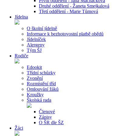
První oddělení - Jana Macháčková
Druhé oddělení - Žaneta Smejkalová
Třetí oddělení - Marie Tůmová
Jídelna
O školní jídelně
Informace k bezhotovostní platbě obědů
Jídelníček
Alergeny
Tým ŠJ
Rodiče
Edookit
Třídní schůzky
Zvonění
Rozmístění tříd
Omlouvání žáků
Kroužky
Školská rada
Členové
Zápisy
O ŠR dle ŠZ
Žáci