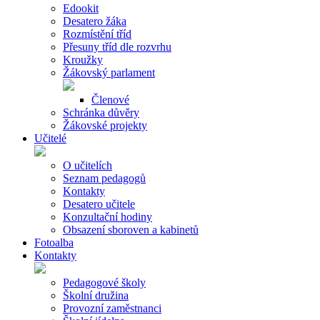
Edookit
Desatero žáka
Rozmístění tříd
Přesuny tříd dle rozvrhu
Kroužky
Žákovský parlament
Členové
Schránka důvěry
Žákovské projekty
Učitelé
O učitelích
Seznam pedagogů
Kontakty
Desatero učitele
Konzultační hodiny
Obsazení sboroven a kabinetů
Fotoalba
Kontakty
Pedagogové školy
Školní družina
Provozní zaměstnanci