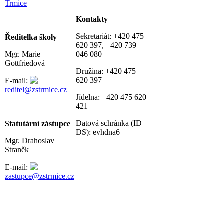
Trmice
Kontakty
Sekretariát: +420 475
Ř
editelka školy
620 397, +420 739
Mgr. Marie
046 080
Gottfriedová
Družina: +420 475
620 397
E-mail:
reditel@zstrmice.cz
Jídelna: +420 475 620
421
Datová schránka (ID
Statutární zástupce
DS): evhdna6
Mgr. Drahoslav
Straněk
E-mail:
zastupce@zstrmice.cz