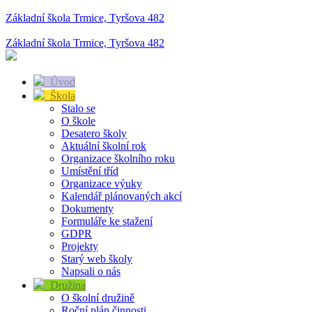
Základní škola Trmice, Tyršova 482
Základní škola Trmice, Tyršova 482
Úvod
Škola
Stalo se
O škole
Desatero školy
Aktuální školní rok
Organizace školního roku
Umístění tříd
Organizace výuky
Kalendář plánovaných akcí
Dokumenty
Formuláře ke stažení
GDPR
Projekty
Starý web školy
Napsali o nás
Družina
O školní družině
Roční plán činnosti