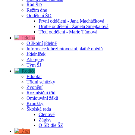
Řád ŠD
Režim dne
Oddělení ŠD
První oddělení - Jana Macháčková
Druhé oddělení - Žaneta Smejkalová
Třetí oddělení - Marie Tůmová
Jídelna
O školní jídelně
Informace k bezhotovostní platbě obědů
Jídelníček
Alergeny
Tým ŠJ
Rodiče
Edookit
Třídní schůzky
Zvonění
Rozmístění tříd
Omlouvání žáků
Kroužky
Školská rada
Členové
Zápisy
O ŠR dle ŠZ
Žáci