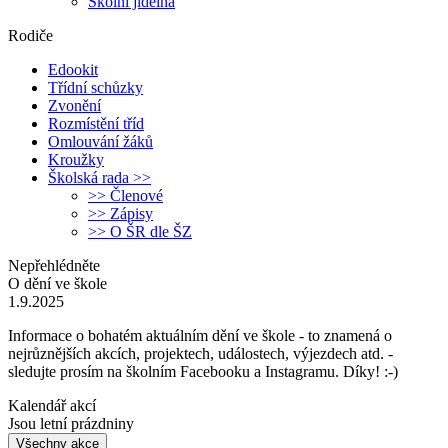
Školní jídelna
Rodiče
Edookit
Třídní schůzky
Zvonění
Rozmístění tříd
Omlouvání žáků
Kroužky
Školská rada >>
>> Členové
>> Zápisy
>> O ŠR dle ŠZ
Nepřehlédněte
O dění ve škole
1.9.2025
Informace o bohatém aktuálním dění ve škole - to znamená o
nejrůznějších akcích, projektech, událostech, výjezdech atd. -
sledujte prosím na školním Facebooku a Instagramu. Díky! :-)
Kalendář akcí
Jsou letní prázdniny
Všechny akce