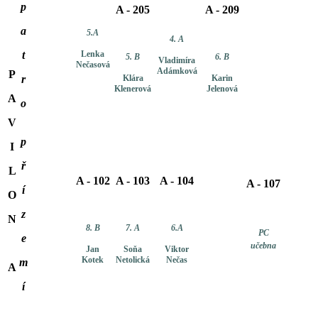
p
A - 205
A - 209
a
5.A
4. A
t
Lenka
5. B
6. B
Vladimíra
Nečasová
Adámková
P
r
Klára
Karin
Klenerová
Jelenová
A
o
V
p
I
ř
L
A - 102
A - 103
A - 104
A - 107
í
O
z
N
8. B
7. A
6.A
PC
e
učebna
Jan
Soňa
Viktor
Kotek
Netolická
Nečas
m
A
í