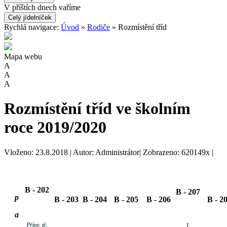
V příštích dnech vaříme
Celý jídelníček
Rychlá navigace:
Úvod
»
Rodiče
» Rozmístění tříd
Mapa webu
A
A
A
Rozmístění tříd ve školním
roce 2019/2020
Vloženo: 23.8.2018 | Autor: Administrátor| Zobrazeno: 620149x |
B - 202
B - 207
p
B - 203
B - 204
B - 205
B - 206
B - 2
a
Přípr. tř.
1.