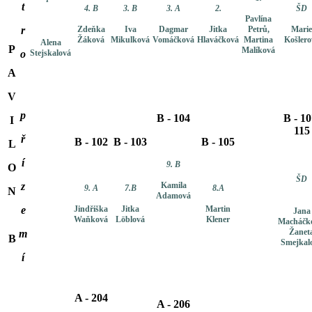
t
4. B
3. B
3. A
2.
ŠD
Pavlína
r
Zdeňka
Iva
Dagmar
Jitka
Petrů,
Marie
Žáková
Mikulková
Vomáčková
Hlaváčková
Martina
Košlero
Alena
P
Malíková
o
Stejskalová
A
V
p
B - 104
B - 10
I
115
ř
B - 102
B - 103
B - 105
L
í
9. B
O
ŠD
z
Kamila
9. A
7.B
8.A
N
Adamová
e
Jindřiška
Jitka
Martin
Jana
Waňková
Löblová
Klener
Macháčk
Žanet
m
B
Smejkal
í
A - 204
A - 206