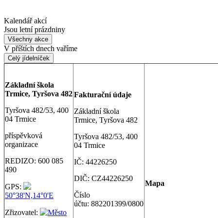
Kalendář akcí
Jsou letní prázdniny
Všechny akce
V příštích dnech vaříme
Celý jídelníček
Základní škola
Trmice, Tyršova 482
Fakturační údaje
Tyršova 482/53, 400
Základní škola
04 Trmice
Trmice, Tyršova 482
příspěvková
Tyršova 482/53, 400
organizace
04 Trmice
REDIZO: 600 085
IČ: 44226250
490
DIČ: CZ44226250
Map
a
GPS:
Číslo
50°38'N,14°0'E
účtu: 882201399/0800
Zřizovatel:
Město