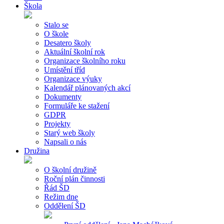
Škola
Stalo se
O škole
Desatero školy
Aktuální školní rok
Organizace školního roku
Umístění tříd
Organizace výuky
Kalendář plánovaných akcí
Dokumenty
Formuláře ke stažení
GDPR
Projekty
Starý web školy
Napsali o nás
Družina
O školní družině
Roční plán činnosti
Řád ŠD
Režim dne
Oddělení ŠD