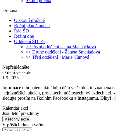
Školní jídelna
Družina
O školní družině
Roční plán činnosti
Řád ŠD
Režim dne
Oddělení ŠD >>
>> První oddělení - Jana Macháčková
>> Druhé oddělení - Žaneta Smejkalová
>> Třetí oddělení - Marie Tůmová
Nepřehlédněte
O dění ve škole
1.9.2025
Informace o bohatém aktuálním dění ve škole - to znamená o
nejrůznějších akcích, projektech, událostech, výjezdech atd. -
sledujte prosím na školním Facebooku a Instagramu. Díky! :-)
Kalendář akcí
Jsou letní prázdniny
Všechny akce
V příštích dnech vaříme
Celý jídelníček