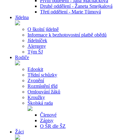
První oddělení - Jana Macháčková
Druhé oddělení - Žaneta Smejkalová
Třetí oddělení - Marie Tůmová
Jídelna
O školní jídelně
Informace k bezhotovostní platbě obědů
Jídelníček
Alergeny
Tým ŠJ
Rodiče
Edookit
Třídní schůzky
Zvonění
Rozmístění tříd
Omlouvání žáků
Kroužky
Školská rada
Členové
Zápisy
O ŠR dle ŠZ
Žáci