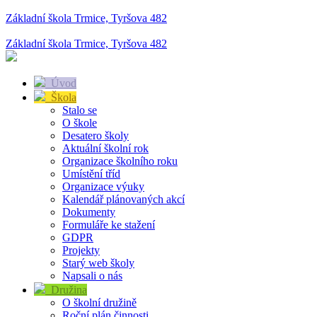
Základní škola Trmice, Tyršova 482
Základní škola Trmice, Tyršova 482
Úvod
Škola
Stalo se
O škole
Desatero školy
Aktuální školní rok
Organizace školního roku
Umístění tříd
Organizace výuky
Kalendář plánovaných akcí
Dokumenty
Formuláře ke stažení
GDPR
Projekty
Starý web školy
Napsali o nás
Družina
O školní družině
Roční plán činnosti