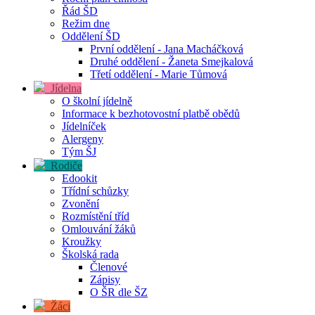
Řád ŠD
Režim dne
Oddělení ŠD
První oddělení - Jana Macháčková
Druhé oddělení - Žaneta Smejkalová
Třetí oddělení - Marie Tůmová
Jídelna
O školní jídelně
Informace k bezhotovostní platbě obědů
Jídelníček
Alergeny
Tým ŠJ
Rodiče
Edookit
Třídní schůzky
Zvonění
Rozmístění tříd
Omlouvání žáků
Kroužky
Školská rada
Členové
Zápisy
O ŠR dle ŠZ
Žáci