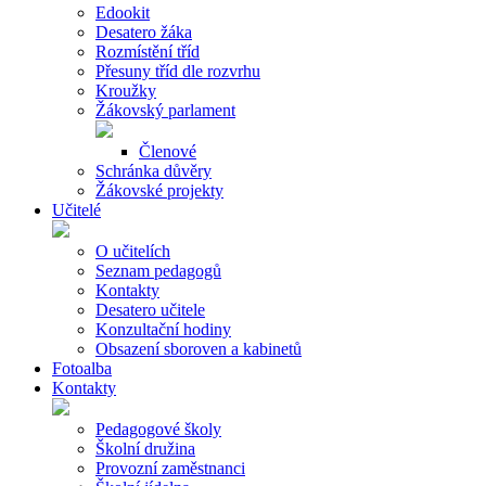
Edookit
Desatero žáka
Rozmístění tříd
Přesuny tříd dle rozvrhu
Kroužky
Žákovský parlament
Členové
Schránka důvěry
Žákovské projekty
Učitelé
O učitelích
Seznam pedagogů
Kontakty
Desatero učitele
Konzultační hodiny
Obsazení sboroven a kabinetů
Fotoalba
Kontakty
Pedagogové školy
Školní družina
Provozní zaměstnanci