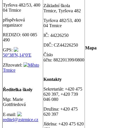
Tyršova 482/53, 400
Základní škola
04 Trmice
Trmice, Tyršova 482
příspěvková
Tyršova 482/53, 400
organizace
04 Trmice
REDIZO: 600 085
IČ: 44226250
490
DIČ: CZ44226250
Map
a
GPS:
Číslo
50°38'N,14°0'E
účtu: 882201399/0800
Zřizovatel:
Město
Trmice
Kontakty
Sekretariát: +420 475
Ř
editelka školy
620 397, +420 739
Mgr. Marie
046 080
Gottfriedová
Družina: +420 475
620 397
E-mail:
reditel@zstrmice.cz
Jídelna: +420 475 620