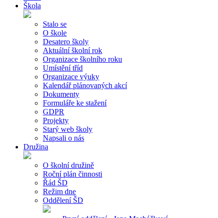
Škola
Stalo se
O škole
Desatero školy
Aktuální školní rok
Organizace školního roku
Umístění tříd
Organizace výuky
Kalendář plánovaných akcí
Dokumenty
Formuláře ke stažení
GDPR
Projekty
Starý web školy
Napsali o nás
Družina
O školní družině
Roční plán činnosti
Řád ŠD
Režim dne
Oddělení ŠD