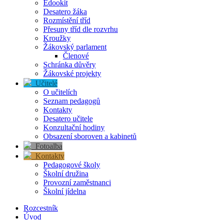
Edookit
Desatero žáka
Rozmístění tříd
Přesuny tříd dle rozvrhu
Kroužky
Žákovský parlament
Členové
Schránka důvěry
Žákovské projekty
Učitelé
O učitelích
Seznam pedagogů
Kontakty
Desatero učitele
Konzultační hodiny
Obsazení sboroven a kabinetů
Fotoalba
Kontakty
Pedagogové školy
Školní družina
Provozní zaměstnanci
Školní jídelna
Rozcestník
Úvod