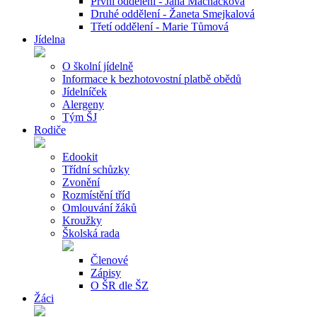
První oddělení - Jana Macháčková
Druhé oddělení - Žaneta Smejkalová
Třetí oddělení - Marie Tůmová
Jídelna
O školní jídelně
Informace k bezhotovostní platbě obědů
Jídelníček
Alergeny
Tým ŠJ
Rodiče
Edookit
Třídní schůzky
Zvonění
Rozmístění tříd
Omlouvání žáků
Kroužky
Školská rada
Členové
Zápisy
O ŠR dle ŠZ
Žáci