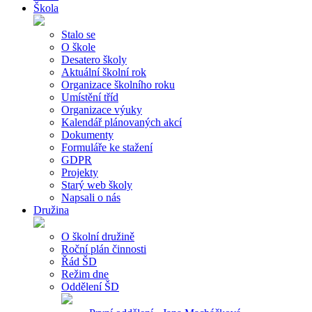
Škola
Stalo se
O škole
Desatero školy
Aktuální školní rok
Organizace školního roku
Umístění tříd
Organizace výuky
Kalendář plánovaných akcí
Dokumenty
Formuláře ke stažení
GDPR
Projekty
Starý web školy
Napsali o nás
Družina
O školní družině
Roční plán činnosti
Řád ŠD
Režim dne
Oddělení ŠD