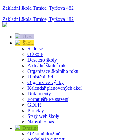
Základní škola Trmice, Tyršova 482
Základní škola Trmice, Tyršova 482
Úvod
Škola
Stalo se
O škole
Desatero školy
Aktuální školní rok
Organizace školního roku
Umístění tříd
Organizace výuky
Kalendář plánovaných akcí
Dokumenty
Formuláře ke stažení
GDPR
Projekty
Starý web školy
Napsali o nás
Družina
O školní družině
Roční plán činnosti