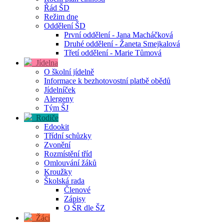
Řád ŠD
Režim dne
Oddělení ŠD
První oddělení - Jana Macháčková
Druhé oddělení - Žaneta Smejkalová
Třetí oddělení - Marie Tůmová
Jídelna
O školní jídelně
Informace k bezhotovostní platbě obědů
Jídelníček
Alergeny
Tým ŠJ
Rodiče
Edookit
Třídní schůzky
Zvonění
Rozmístění tříd
Omlouvání žáků
Kroužky
Školská rada
Členové
Zápisy
O ŠR dle ŠZ
Žáci