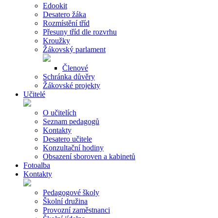
Edookit
Desatero žáka
Rozmístění tříd
Přesuny tříd dle rozvrhu
Kroužky
Žákovský parlament
Členové
Schránka důvěry
Žákovské projekty
Učitelé
O učitelích
Seznam pedagogů
Kontakty
Desatero učitele
Konzultační hodiny
Obsazení sboroven a kabinetů
Fotoalba
Kontakty
Pedagogové školy
Školní družina
Provozní zaměstnanci