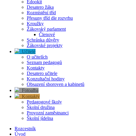
Edookit
Desatero žáka
Rozmístění tříd
Přesuny tříd dle rozvrhu
Kroužky
Žákovský parlament
Členové
Schránka důvěry
Žákovské projekty
Učitelé
O učitelích
Seznam pedagogů
Kontakty
Desatero učitele
Konzultační hodiny
Obsazení sboroven a kabinetů
Fotoalba
Kontakty
Pedagogové školy
Školní družina
Provozní zaměstnanci
Školní jídelna
Rozcestník
Úvod