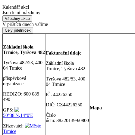
Kalendář akcí
Jsou letní prázdniny
Všechny akce
V příštích dnech vaříme
Celý jídelníček
Základní škola
Trmice, Tyršova 482
Fakturační údaje
Tyršova 482/53, 400
Základní škola
04 Trmice
Trmice, Tyršova 482
příspěvková
Tyršova 482/53, 400
organizace
04 Trmice
REDIZO: 600 085
IČ: 44226250
490
DIČ: CZ44226250
Map
a
GPS:
Číslo
50°38'N,14°0'E
účtu: 882201399/0800
Zřizovatel:
Město
Trmice