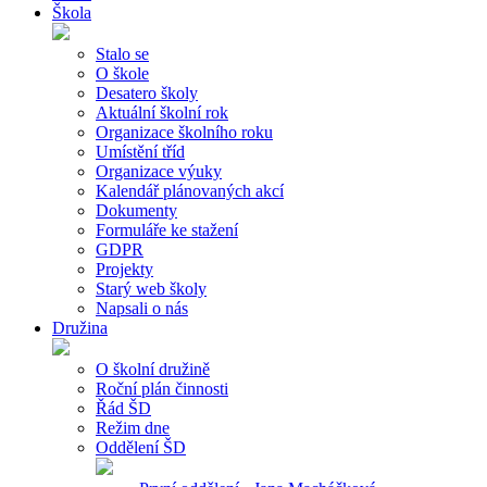
Škola
Stalo se
O škole
Desatero školy
Aktuální školní rok
Organizace školního roku
Umístění tříd
Organizace výuky
Kalendář plánovaných akcí
Dokumenty
Formuláře ke stažení
GDPR
Projekty
Starý web školy
Napsali o nás
Družina
O školní družině
Roční plán činnosti
Řád ŠD
Režim dne
Oddělení ŠD