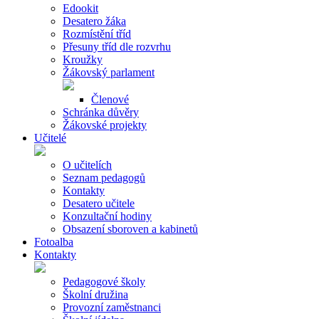
Edookit
Desatero žáka
Rozmístění tříd
Přesuny tříd dle rozvrhu
Kroužky
Žákovský parlament
Členové
Schránka důvěry
Žákovské projekty
Učitelé
O učitelích
Seznam pedagogů
Kontakty
Desatero učitele
Konzultační hodiny
Obsazení sboroven a kabinetů
Fotoalba
Kontakty
Pedagogové školy
Školní družina
Provozní zaměstnanci