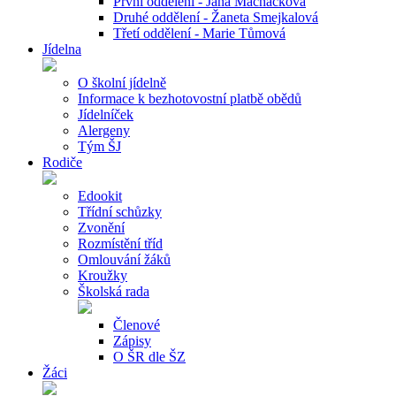
První oddělení - Jana Macháčková
Druhé oddělení - Žaneta Smejkalová
Třetí oddělení - Marie Tůmová
Jídelna
O školní jídelně
Informace k bezhotovostní platbě obědů
Jídelníček
Alergeny
Tým ŠJ
Rodiče
Edookit
Třídní schůzky
Zvonění
Rozmístění tříd
Omlouvání žáků
Kroužky
Školská rada
Členové
Zápisy
O ŠR dle ŠZ
Žáci