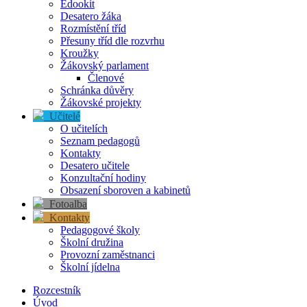
Edookit
Desatero žáka
Rozmístění tříd
Přesuny tříd dle rozvrhu
Kroužky
Žákovský parlament
Členové
Schránka důvěry
Žákovské projekty
Učitelé
O učitelích
Seznam pedagogů
Kontakty
Desatero učitele
Konzultační hodiny
Obsazení sboroven a kabinetů
Fotoalba
Kontakty
Pedagogové školy
Školní družina
Provozní zaměstnanci
Školní jídelna
Rozcestník
Úvod