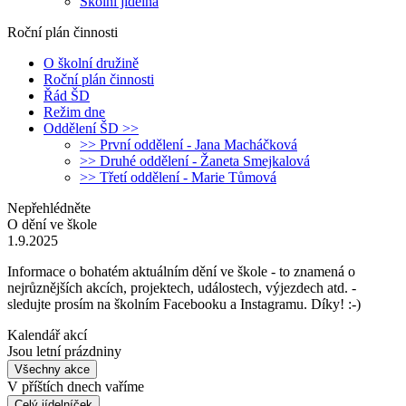
Školní jídelna
Roční plán činnosti
O školní družině
Roční plán činnosti
Řád ŠD
Režim dne
Oddělení ŠD >>
>> První oddělení - Jana Macháčková
>> Druhé oddělení - Žaneta Smejkalová
>> Třetí oddělení - Marie Tůmová
Nepřehlédněte
O dění ve škole
1.9.2025
Informace o bohatém aktuálním dění ve škole - to znamená o
nejrůznějších akcích, projektech, událostech, výjezdech atd. -
sledujte prosím na školním Facebooku a Instagramu. Díky! :-)
Kalendář akcí
Jsou letní prázdniny
Všechny akce
V příštích dnech vaříme
Celý jídelníček