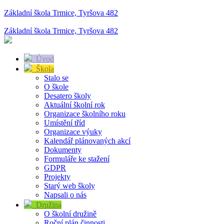
Základní škola Trmice, Tyršova 482
Základní škola Trmice, Tyršova 482
Úvod
Škola
Stalo se
O škole
Desatero školy
Aktuální školní rok
Organizace školního roku
Umístění tříd
Organizace výuky
Kalendář plánovaných akcí
Dokumenty
Formuláře ke stažení
GDPR
Projekty
Starý web školy
Napsali o nás
Družina
O školní družině
Roční plán činnosti