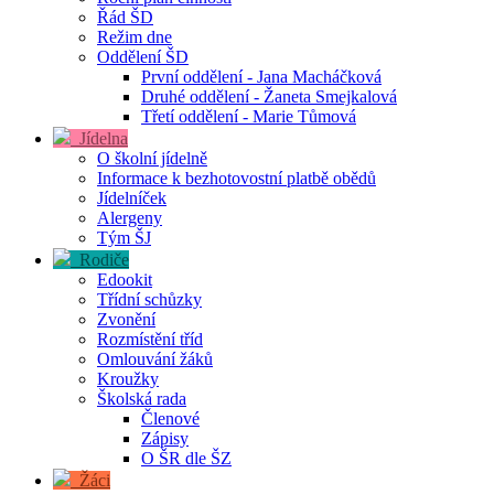
Řád ŠD
Režim dne
Oddělení ŠD
První oddělení - Jana Macháčková
Druhé oddělení - Žaneta Smejkalová
Třetí oddělení - Marie Tůmová
Jídelna
O školní jídelně
Informace k bezhotovostní platbě obědů
Jídelníček
Alergeny
Tým ŠJ
Rodiče
Edookit
Třídní schůzky
Zvonění
Rozmístění tříd
Omlouvání žáků
Kroužky
Školská rada
Členové
Zápisy
O ŠR dle ŠZ
Žáci