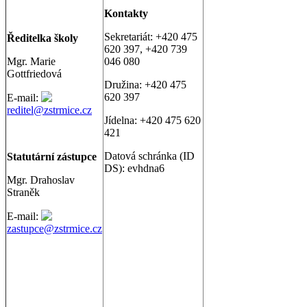
Kontakty
Sekretariát: +420 475
Ř
editelka školy
620 397, +420 739
Mgr. Marie
046 080
Gottfriedová
Družina: +420 475
620 397
E-mail:
reditel@zstrmice.cz
Jídelna: +420 475 620
421
Datová schránka (ID
Statutární zástupce
DS): evhdna6
Mgr. Drahoslav
Straněk
E-mail:
zastupce@zstrmice.cz