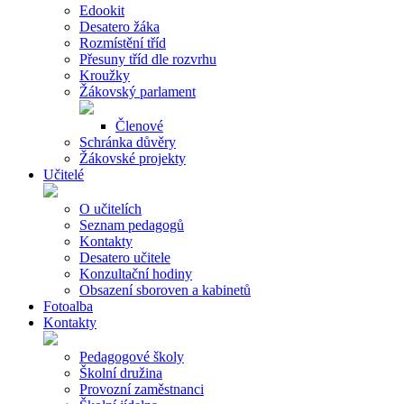
Edookit
Desatero žáka
Rozmístění tříd
Přesuny tříd dle rozvrhu
Kroužky
Žákovský parlament
Členové
Schránka důvěry
Žákovské projekty
Učitelé
O učitelích
Seznam pedagogů
Kontakty
Desatero učitele
Konzultační hodiny
Obsazení sboroven a kabinetů
Fotoalba
Kontakty
Pedagogové školy
Školní družina
Provozní zaměstnanci