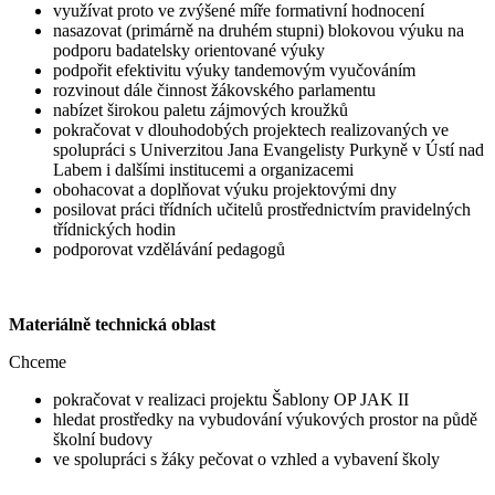
využívat proto ve zvýšené míře formativní hodnocení
nasazovat (primárně na druhém stupni) blokovou výuku na
podporu badatelsky orientované výuky
podpořit efektivitu výuky tandemovým vyučováním
rozvinout dále činnost žákovského parlamentu
nabízet širokou paletu zájmových kroužků
pokračovat v dlouhodobých projektech realizovaných ve
spolupráci s Univerzitou Jana Evangelisty Purkyně v Ústí nad
Labem i dalšími institucemi a organizacemi
obohacovat a doplňovat výuku projektovými dny
posilovat práci třídních učitelů prostřednictvím pravidelných
třídnických hodin
podporovat vzdělávání pedagogů
Materiálně technická oblast
Chceme
pokračovat v realizaci projektu Šablony OP JAK II
hledat prostředky na vybudování výukových prostor na půdě
školní budovy
ve spolupráci s žáky pečovat o vzhled a vybavení školy