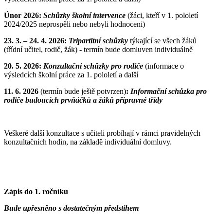
Únor 2026:
Schůzky školní intervence
(žáci, kteří v 1. pololetí
2024/2025 neprospěli nebo nebyli hodnoceni)
23. 3. – 24. 4. 2026:
Tripartitní schůzky
týkající se všech žáků
(třídní učitel, rodič, žák) - termín bude domluven individuálně
20. 5. 2026:
Konzultační schůzky pro rodiče
(informace o
výsledcích školní práce za 1. pololetí a další
11. 6. 2026
(termín bude ještě potvrzen)
:
Informační schůzka pro
rodiče budoucích prvňáčků a žáků přípravné třídy
Veškeré další konzultace s učiteli probíhají v rámci pravidelných
konzultačních hodin, na základě individuální domluvy.
Zápis do 1. ročníku
Bude upřesněno s dostatečným předstihem