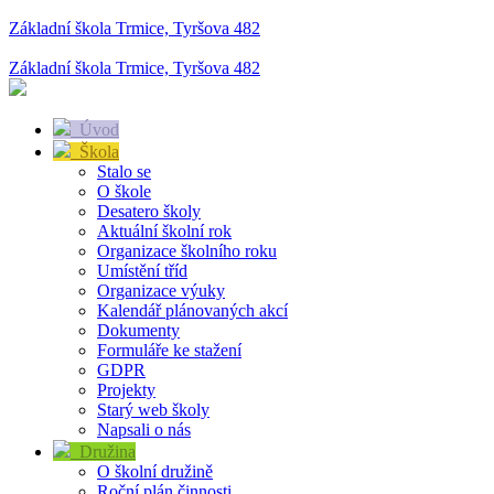
Základní škola Trmice, Tyršova 482
Základní škola Trmice, Tyršova 482
Úvod
Škola
Stalo se
O škole
Desatero školy
Aktuální školní rok
Organizace školního roku
Umístění tříd
Organizace výuky
Kalendář plánovaných akcí
Dokumenty
Formuláře ke stažení
GDPR
Projekty
Starý web školy
Napsali o nás
Družina
O školní družině
Roční plán činnosti