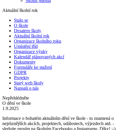
Školní jídelna
Aktuální školní rok
Stalo se
O škole
Desatero školy
Aktuální školní rok
Organizace školního roku
Umístění tříd
Organizace výuky
Kalendář plánovaných akcí
Dokumenty
Formuláře ke stažení
GDPR
Projekty
Starý web školy
Napsali o nás
Nepřehlédněte
O dění ve škole
1.9.2025
Informace o bohatém aktuálním dění ve škole - to znamená o
nejrůznějších akcích, projektech, událostech, výjezdech atd. -
sledujte prosím na školním Facebooku a Instagramu. Díky! :-)