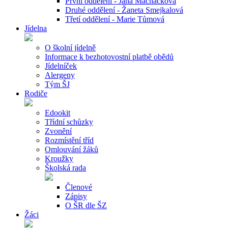
První oddělení - Jana Macháčková
Druhé oddělení - Žaneta Smejkalová
Třetí oddělení - Marie Tůmová
Jídelna
O školní jídelně
Informace k bezhotovostní platbě obědů
Jídelníček
Alergeny
Tým ŠJ
Rodiče
Edookit
Třídní schůzky
Zvonění
Rozmístění tříd
Omlouvání žáků
Kroužky
Školská rada
Členové
Zápisy
O ŠR dle ŠZ
Žáci