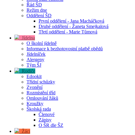
Řád ŠD
Režim dne
Oddělení ŠD
První oddělení - Jana Macháčková
Druhé oddělení - Žaneta Smejkalová
Třetí oddělení - Marie Tůmová
Jídelna
O školní jídelně
Informace k bezhotovostní platbě obědů
Jídelníček
Alergeny
Tým ŠJ
Rodiče
Edookit
Třídní schůzky
Zvonění
Rozmístění tříd
Omlouvání žáků
Kroužky
Školská rada
Členové
Zápisy
O ŠR dle ŠZ
Žáci