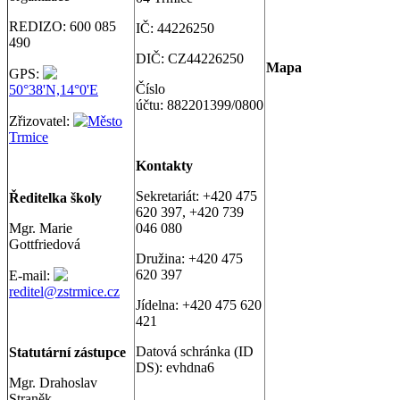
REDIZO: 600 085
IČ: 44226250
490
DIČ: CZ44226250
Map
a
GPS:
Číslo
50°38'N,14°0'E
účtu: 882201399/0800
Zřizovatel:
Město
Trmice
Kontakty
Sekretariát: +420 475
Ř
editelka školy
620 397, +420 739
Mgr. Marie
046 080
Gottfriedová
Družina: +420 475
620 397
E-mail:
reditel@zstrmice.cz
Jídelna: +420 475 620
421
Datová schránka (ID
Statutární zástupce
DS): evhdna6
Mgr. Drahoslav
Straněk