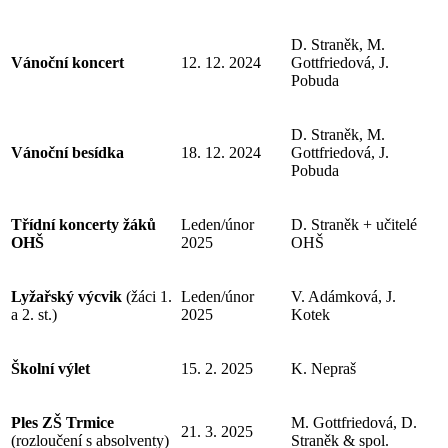
D. Straněk, M.
Vánoční koncert
12. 12. 2024
Gottfriedová, J.
Pobuda
D. Straněk, M.
Vánoční besídka
18. 12. 2024
Gottfriedová, J.
Pobuda
Třídní koncerty žáků
Leden/únor
D. Straněk + učitelé
OHŠ
2025
OHŠ
Lyžařský výcvik
(žáci 1.
Leden/únor
V. Adámková, J.
a 2. st.)
2025
Kotek
Školní výlet
15. 2. 2025
K. Nepraš
Ples ZŠ Trmice
M. Gottfriedová, D.
21. 3. 2025
(rozloučení s absolventy)
Straněk & spol.