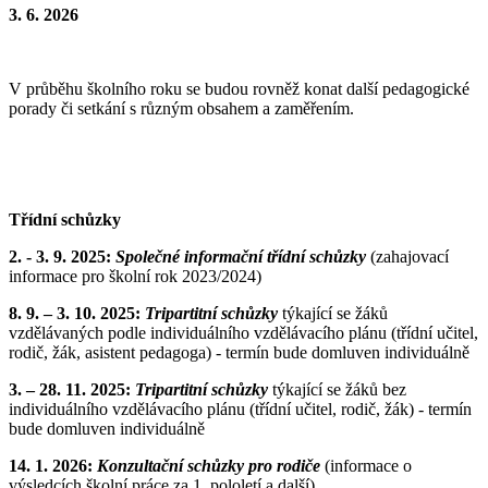
3. 6. 2026
V průběhu školního roku se budou rovněž konat další pedagogické
porady či setkání s různým obsahem a zaměřením.
Třídní schůzky
2. - 3. 9. 2025:
Společné informační třídní schůzky
(zahajovací
informace pro školní rok 2023/2024)
8. 9. – 3. 10. 2025:
Tripartitní schůzky
týkající se žáků
vzdělávaných podle individuálního vzdělávacího plánu (třídní učitel,
rodič, žák, asistent pedagoga) - termín bude domluven individuálně
3. – 28. 11. 2025:
Tripartitní schůzky
týkající se žáků bez
individuálního vzdělávacího plánu (třídní učitel, rodič, žák) - termín
bude domluven individuálně
14. 1. 2026:
Konzultační schůzky pro rodiče
(informace o
výsledcích školní práce za 1. pololetí a další)