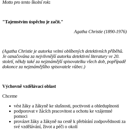
Motto pro tento školní rok
:
"Tajemstvím úspěchu je začít."
Agatha Christie (1890-1976)
(Agatha Christie je autorka velmi oblíbených detektivních příběhů.
Je označována za nejvlivnější autorku detektivní literatury ve 20.
století, někdy také za nejznámější spisovatelku všech dob, popřípadě
dokonce za nejznámějšího spisovatele vůbec.)
Výchovně vzdělávací oblast
Chceme
vést žáky a žákyně ke slušnosti, poctivosti a ohleduplnosti
podporovat v žácích pracovitost a ochotu ke vzájemné
pomoci
provázet žáky a žákyně na cestě k přebírání zodpovědnosti za
své vzdělávání, život a péči o okolí