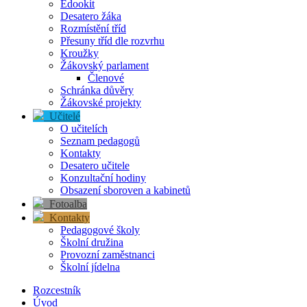
Edookit
Desatero žáka
Rozmístění tříd
Přesuny tříd dle rozvrhu
Kroužky
Žákovský parlament
Členové
Schránka důvěry
Žákovské projekty
Učitelé
O učitelích
Seznam pedagogů
Kontakty
Desatero učitele
Konzultační hodiny
Obsazení sboroven a kabinetů
Fotoalba
Kontakty
Pedagogové školy
Školní družina
Provozní zaměstnanci
Školní jídelna
Rozcestník
Úvod