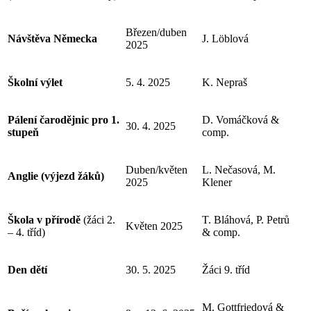
Březen/duben
Návštěva Německa
J. Löblová
2025
Školní výlet
5. 4. 2025
K. Nepraš
Pálení čarodějnic pro 1.
D. Vomáčková &
30. 4. 2025
stupeň
comp.
Duben/květen
L. Nečasová, M.
Anglie (výjezd žáků)
2025
Klener
Škola v přírodě
(žáci 2.
T. Bláhová, P. Petrů
Květen 2025
– 4. tříd)
& comp.
Den dětí
30. 5. 2025
Žáci 9. tříd
M. Gottfriedová &