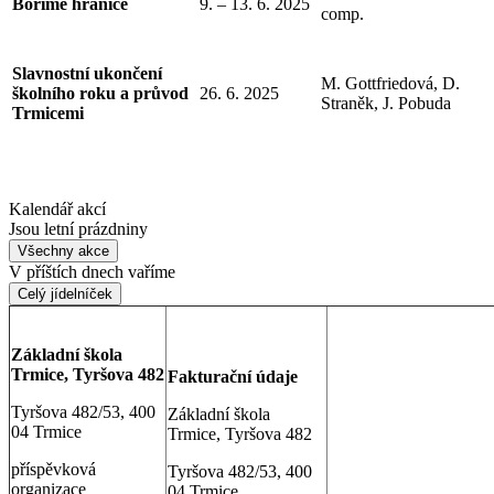
Boříme hranice
9. – 13. 6. 2025
comp.
Slavnostní ukončení
M. Gottfriedová, D.
školního roku a průvod
26. 6. 2025
Straněk, J. Pobuda
Trmicemi
Kalendář akcí
Jsou letní prázdniny
Všechny akce
V příštích dnech vaříme
Celý jídelníček
Základní škola
Trmice, Tyršova 482
Fakturační údaje
Tyršova 482/53, 400
Základní škola
04 Trmice
Trmice, Tyršova 482
příspěvková
Tyršova 482/53, 400
organizace
04 Trmice