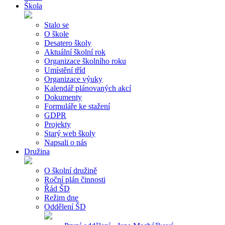
Škola
Stalo se
O škole
Desatero školy
Aktuální školní rok
Organizace školního roku
Umístění tříd
Organizace výuky
Kalendář plánovaných akcí
Dokumenty
Formuláře ke stažení
GDPR
Projekty
Starý web školy
Napsali o nás
Družina
O školní družině
Roční plán činnosti
Řád ŠD
Režim dne
Oddělení ŠD